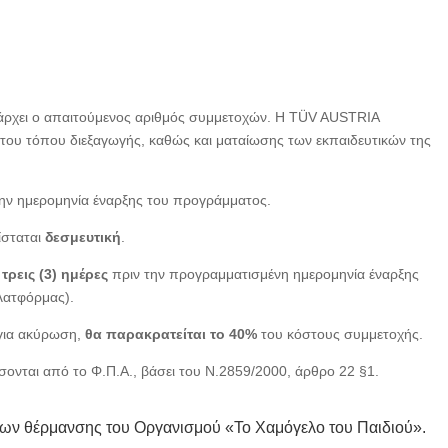
ρχει ο απαιτούμενος αριθμός συμμετοχών. Η TÜV AUSTRIA
του τόπου διεξαγωγής, καθώς και ματαίωσης των εκπαιδευτικών της
την ημερομηνία έναρξης του προγράμματος.
ίσταται
δεσμευτική
.
ο
τρεις (3) ημέρες
πριν την προγραμματισμένη ημερομηνία έναρξης
λατφόρμας).
για ακύρωση,
θα παρακρατείται το 40%
του κόστους συμμετοχής.
ται από το Φ.Π.Α., βάσει του Ν.2859/2000, άρθρο 22 §1.
δων θέρμανσης του Οργανισμού «Το Χαμόγελο του Παιδιού».