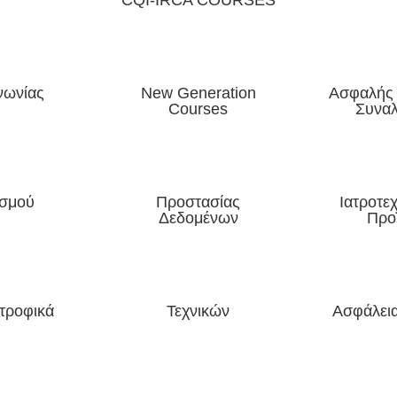
CQI-IRCA COURSES
νωνίας
New Generation
Ασφαλής 
Courses
Συνα
ισμού
Προστασίας
Ιατροτε
Δεδομένων
Προ
τροφικά
Τεχνικών
Ασφάλεια