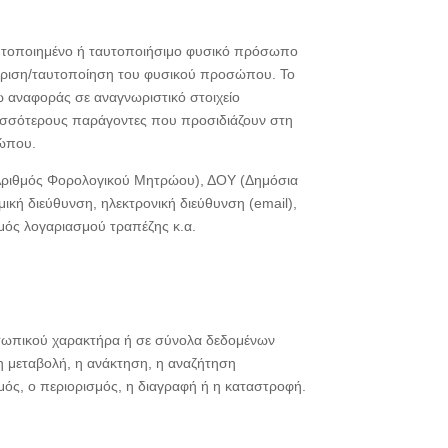
υτοποιημένο ή ταυτοποιήσιμο φυσικό πρόσωπο
γνώριση/ταυτοποίηση του φυσικού προσώπου. Το
ω αναφοράς σε αναγνωριστικό στοιχείο
ρισσότερους παράγοντες που προσιδιάζουν στη
σώπου.
Μ (Αριθμός Φορολογικού Μητρώου), ΔΟΥ (Δημόσια
ή διεύθυνση, ηλεκτρονική διεύθυνση (email),
μός λογαριασμού τραπέζης κ.α.
οσωπικού χαρακτήρα ή σε σύνολα δεδομένων
 μεταβολή, η ανάκτηση, η αναζήτηση
μός, ο περιορισμός, η διαγραφή ή η καταστροφή.