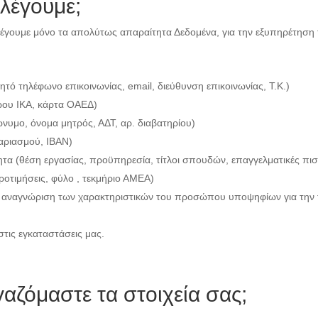
λέγουμε;
ουμε μόνο τα απολύτως απαραίτητα Δεδομένα, για την εξυπηρέτηση τ
ινητό τηλέφωνο επικοινωνίας, email, διεύθυνση επικοινωνίας, Τ.Κ.)
ώου ΙΚΑ, κάρτα ΟΑΕΔ)
νυμο, όνομα μητρός, ΑΔΤ, αρ. διαβατηρίου)
γαριασμού, IBAN)
ότητα (θέση εργασίας, προϋπηρεσία, τίτλοι σπουδών, επαγγελματικές πι
ροτιμήσεις, φύλο , τεκμήριο ΑΜΕΑ)
η αναγνώριση των χαρακτηριστικών του προσώπου υποψηφίων για την τ
στις εγκαταστάσεις μας.
αζόμαστε τα στοιχεία σας;