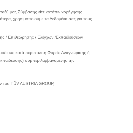
εταξύ μας Σύμβασης είτε κατόπιν χορήγησης
ικότερα, χρησιμοποιούμε τα Δεδομένα σας για τους
σης / Επιθεώρησης / Ελέγχων /Εκπαιδεύσεων
ρμόδιους κατά περίπτωση Φορείς Αναγνώρισης ή
 εκπαίδευσης) συμπεριλαμβανομένης της
ριών του TÜV AUSTRIA GROUP,