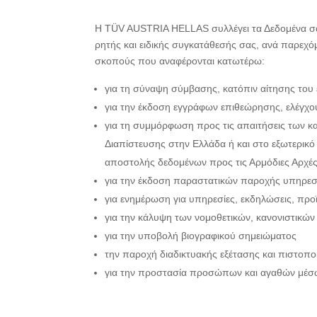
Η TÜV AUSTRIA HELLAS συλλέγει τα Δεδομένα σας
ρητής και ειδικής συγκατάθεσής σας, ανά παρεχόμ
σκοπούς που αναφέρονται κατωτέρω:
για τη σύναψη σύμβασης, κατόπιν αίτησης το
για την έκδοση εγγράφων επιθεώρησης, ελέγχο
για τη συμμόρφωση προς τις απαιτήσεις των κ
Διαπίστευσης στην Ελλάδα ή και στο εξωτερικό
αποστολής δεδομένων προς τις Αρμόδιες Αρχές
για την έκδοση παραστατικών παροχής υπηρεσ
για ενημέρωση για υπηρεσίες, εκδηλώσεις, π
για την κάλυψη των νομοθετικών, κανονιστικώ
για την υποβολή βιογραφικού σημειώματος
την παροχή διαδικτυακής εξέτασης και πιστοπ
για την προστασία προσώπων και αγαθών μέσω