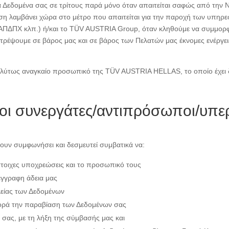
Δεδομένα σας σε τρίτους παρά μόνο όταν απαιτείται σαφώς από την Νο
η λαμβάνει χώρα στο μέτρο που απαιτείται για την παροχή των υπηρεσιώ
, ΑΠΔΠΧ κλπ.) ή/και το TÜV AUSTRIA Group, όταν κληθούμε να συμμορ
τρέψουμε σε βάρος μας και σε βάρος των Πελατών μας έκνομες ενέργει
λύτως αναγκαίο προσωπικό της TÜV AUSTRIA HELLAS, το οποίο έχει δ
 οι συνεργάτες/αντιπρόσωποι/υπε
ουν συμφωνήσει και δεσμευτεί συμβατικά να:
ίστοιχες υποχρεώσεις και το προσωπικό τους
έγγραφη άδεια μας
λείας των Δεδομένων
φορά την παραβίαση των Δεδομένων σας
 σας, με τη λήξη της σύμβασής μας και