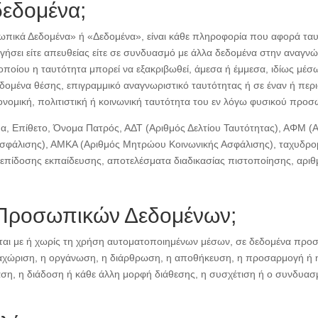
δεδομένα;
πικά Δεδομένα» ή «Δεδομένα», είναι κάθε πληροφορία που αφορά τα
ηγήσει είτε απευθείας είτε σε συνδυασμό με άλλα δεδομένα στην ανα
οποίου η ταυτότητα μπορεί να εξακριβωθεί, άμεσα ή έμμεσα, ιδίως μέσ
εδομένα θέσης, επιγραμμικό αναγνωριστικό ταυτότητας ή σε έναν ή πε
κονομική, πολιτιστική ή κοινωνική ταυτότητα του εν λόγω φυσικού προ
Όνομα, Επίθετο, Όνομα Πατρός, ΑΔΤ (Αριθμός Δελτίου Ταυτότητας), ΑΦ
φάλισης), ΑΜΚΑ (Αριθμός Μητρώου Κοινωνικής Ασφάλισης), ταχυδρομικ
 επίδοσης εκπαίδευσης, αποτελέσματα διαδικασίας πιστοποίησης, αριθ
α Προσωπικών Δεδομένων;
ται με ή χωρίς τη χρήση αυτοματοποιημένων μέσων, σε δεδομένα πρ
χώριση, η οργάνωση, η διάρθρωση, η αποθήκευση, η προσαρμογή ή η
ση, η διάδοση ή κάθε άλλη μορφή διάθεσης, η συσχέτιση ή ο συνδυασ