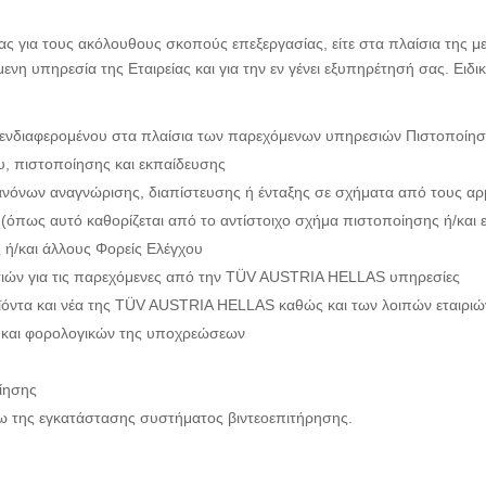
 για τους ακόλουθους σκοπούς επεξεργασίας, είτε στα πλαίσια της μ
ενη υπηρεσία της Εταιρείας και για την εν γένει εξυπηρέτησή σας. Ειδ
υ ενδιαφερομένου στα πλαίσια των παρεχόμενων υπηρεσιών Πιστοποίη
υ, πιστοποίησης και εκπαίδευσης
ανόνων αναγνώρισης, διαπίστευσης ή ένταξης σε σχήματα από τους α
 (όπως αυτό καθορίζεται από το αντίστοιχο σχήμα πιστοποίησης ή/και
 ή/και άλλους Φορείς Ελέγχου
ιών για τις παρεχόμενες από την TÜV AUSTRIA HELLAS υπηρεσίες
ροϊόντα και νέα της TÜV AUSTRIA HELLAS καθώς και των λοιπών εται
ν και φορολογικών της υποχρεώσεων
οίησης
 της εγκατάστασης συστήματος βιντεοεπιτήρησης.