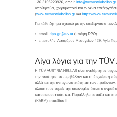
+30 2105220920, email:
info@tuvaustriahellas.gr
αποθηκεύει, χρησιμοποιεί και εν γένει επεξεργά
(
www.tuvaustriahellas.gr
και
https://www.tuvaustr
Για κάθε ζήτημα σχετικό με την επεξεργασία των 
email:
dpo-gr@tuv.at
(υπόψη DPO)
επιστολής: Λεωφόρος Μεσογείων 429, Αγία Πα
Λίγα λόγια για την T
H TÜV AUSTRIA HELLAS είναι ανεξάρτητος οργαν
την ποιότητα, το περιβάλλον και τη διαχείριση 
αλλά και της ανταγωνιστικότητας των προϊόντων,
όλους τους τομείς της οικονομίας όπως ο αγροδια
κατασκευαστικός, κ.α. Παράλληλα εστιάζει και στ
(ΚΔΒΜ) επιπέδου ΙΙ.