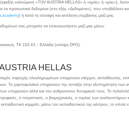
(εφεξής καλούμενη «TÜV AUSTRIA HELLAS» ή «εμείς» ή «μας»), λειτο
ζεται τα προσωπικά δεδομένα (στο εξής «Δεδομένα»), που υποβάλλετε 
ia.academy
) ή κατά τη σύναψη και εκτέλεση σύμβασης μαζί μας.
Δεδομένων σας μπορείτε να επικοινωνήσετε μαζί μας μέσω:
ρασκευή, ΤΚ 153 43 – Ελλάδα (υπόψη DPO).
ÜV AUSTRIA HELLAS
ισμός παροχής ολοκληρωμένων υπηρεσιών ελέγχου, εκπαίδευσης, επιθ
πόρων. Το χαρτοφυλάκιο υπηρεσιών της εστιάζει στην εξυπηρέτηση των
 των υπηρεσιών αλλά και του ανθρώπινου δυναμικού τους. Το πελατολόγ
τροφικός, ο τουριστικός, ο βιομηχανικός, ο τομέας των ανελκυστήρων 
ο εκπαιδευτικό κομμάτι, μέσω του εκπαιδευτικού της κέντρου, το οποίο