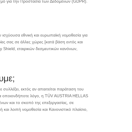
ισμό για την Προστασία των Δεδομένων (GDPR).
ν ισχύουσα εθνική και ευρωπαϊκή νομοθεσία για
ες σας σε άλλες χώρες [κατά βάση εντός και
 Shield, εταιρικών δεσμευτικών κανόνων,
υμε;
 συλλέξει, εκτός αν απαιτείται παράταση του
για οποιονδήποτε λόγο, η TÜV AUSTRIA HELLAS
ένων και το σκοπό της επεξεργασίας, σε
ή και λοιπή νομοθεσία και Κανονιστικό πλαίσιο,