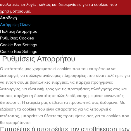
αναλυτικές επιλογές, καθώς και διευκρινίσεις για τα cookies που
χρησιμοποιούμε.
Αποδοχή
Απόρριψη Όλων
Πολιτική Απορρήτου
Ρυθμίσεις Cookies
Cookie Box Settings
Cookie Box Settings
Ρυθμίσεις Απορρήτου
Ο ιστότοπός μας χρησιμοποιεί cookies που του επιτρέπουν να
λειτουργεί, να συλλέγει ανώνυμες πληροφορίες που είναι πολύτιμες για
να εντοπίσουμε βελτιωτικές ενέργειες, να παρέχει προηγμένες
λειτουργίες, να είναι ενήμερος για τις προτιμήσεις πλοήγησής σας και
να σας παρέχει τη δυνατότητα αλληλεπίδρασης με μέσα κοινωνικής
δικτύωσης. H εταιρεία μας σέβεται τα προσωπικά σας δεδομένα. Με
εξαίρεση τα cookies που είναι απαραίτητα για να λειτουργεί ο
ιστότοπος, μπορείτε να θέσετε τις προτιμήσεις σας για τα cookies που
θα εφαρμόζονται.
Επιτρέψτε ή αποτρέψτε την αποθήκευση των