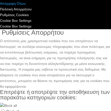
Απόρριψη Όλων
Πολιτική Απορρήτου
Ρυθμίσεις Cookies
Cookie Box Settings
Cookie Box Settings
Ρυθμίσεις Απορρήτου
Ο ιστότοπός μας χρησιμοποιεί cookies που του επιτρέπουν να
λειτουργεί, να συλλέγει ανώνυμες πληροφορίες που είναι πολύτιμες για
να εντοπίσουμε βελτιωτικές ενέργειες, να παρέχει προηγμένες
λειτουργίες, να είναι ενήμερος για τις προτιμήσεις πλοήγησής σας και
να σας παρέχει τη δυνατότητα αλληλεπίδρασης με μέσα κοινωνικής
δικτύωσης. H εταιρεία μας σέβεται τα προσωπικά σας δεδομένα. Με
εξαίρεση τα cookies που είναι απαραίτητα για να λειτουργεί ο
ιστότοπος, μπορείτε να θέσετε τις προτιμήσεις σας για τα cookies που
θα εφαρμόζονται.
Επιτρέψτε ή αποτρέψτε την αποθήκευση των
παρακάτω κατηγοριών cookies: