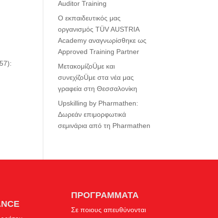
Auditor Training
Ο εκπαιδευτικός μας
οργανισμός TÜV AUSTRIA
Academy αναγνωρίσθηκε ως
Approved Training Partner
57):
ΜετακομίζοÜμε και
συνεχίζοÜμε στα νέα μας
γραφεία στη Θεσσαλονίκη
Upskilling by Pharmathen:
Δωρεάν επιμορφωτικά
σεμινάρια από τη Pharmathen
ΠΡΟΓΡΑΜΜΑΤΑ
ANCE
Σε ποιους απευθύνονται