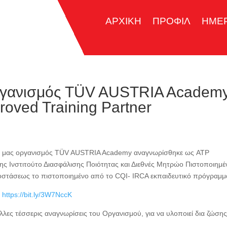
ΑΡΧΙΚΗ
ΠΡΟΦΙΛ
ΗΜΕ
οργανισμός TÜV AUSTRIA Academ
oved Training Partner
ικός μας οργανισμός TÜV AUSTRIA Academy αναγνωρίσθηκε ως ATP
μης Ινστιτούτο Διασφάλισης Ποιότητας και Διεθνές Μητρώο Πιστοποιημ
αποστάσεως το πιστοποιημένο από το CQI- IRCA εκπαιδευτικό πρόγραμμ
:
https://bit.ly/3W7NccK
λες τέσσερις αναγνωρίσεις του Οργανισμού, για να υλοποιεί δια ζώσης