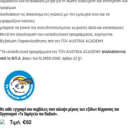
λαμβάνουν όλα τα αναγκαία μέτρα για τη σωστή διαχείριση και συντήρηση των
τροφίμων
συνδυάσουν τις αποκτούμενες γνώσεις με την εμπειρία τους και να
εφαρμόζουν κανόνες
μπορούν να γίνουν πιο συνειδητοποιημένοι χειριστές αλλά και καταναλωτές
Μετά την ολοκλήρωση του εκπαιδευτικού προγράμματος, χορηγείται
Βεβαίωση Παρακολούθησης από την TÜV AUSTRIA ACADEMY.
*Τα εκπαιδευτικά προγράμματα της TÜV AUSTRIA ACADEMY
απαλλάσσονται
από το Φ.Π.Α
, βάσει του Ν.2859/2000, άρθρο 22 §1.
Με κάθε εγγραφή σου συμβάλεις στην κάλυψη μέρους των εξόδων θέρμανσης του
Οργανισμού «Το Χαμόγελο του Παιδιού».
Τιμή: €60