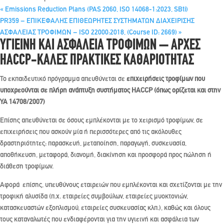
«
Emissions Reduction Ρlans (PAS 2060, ISO 14068-1:2023, SBti)
PR359 – ΕΠΙΚΕΦΑΛΗΣ ΕΠΙΘΕΩΡΗΤΕΣ ΣΥΣΤΗΜΑΤΩΝ ΔΙΑΧΕΙΡΙΣΗΣ
ΑΣΦΑΛΕΙΑΣ ΤΡΟΦΙΜΩΝ – ISO 22000:2018, (Course ID: 2669)
»
ΥΓΙΕΙΝΗ ΚΑΙ ΑΣΦΑΛΕΙΑ ΤΡΟΦΙΜΩΝ – ΑΡΧΕΣ
HACCP-ΚΑΛΕΣ ΠΡΑΚΤΙΚΕΣ ΚΑΘΑΡΙΟΤΗΤΑΣ
Το εκπαιδευτικό πρόγραμμα απευθύνεται σε
επιχειρήσεις τροφίμων που
υποχρεούνται σε πλήρη ανάπτυξη συστήματος HACCP (όπως ορίζεται και στην
ΥΑ 14708/2007)
Επίσης απευθύνεται σε όσους εμπλέκονται με το χειρισμό τροφίμων, σε
επιχειρήσεις που ασκούν μία ή περισσότερες από τις ακόλουθες
δραστηριότητες: παρασκευή, μεταποίηση, παραγωγή, συσκευασία,
αποθήκευση, μεταφορά, διανομή, διακίνηση και προσφορά προς πώληση ή
διάθεση τροφίμων.
Αφορά επίσης, υπευθύνους εταιρειών που εμπλέκονται και σχετίζονται με την
τροφική αλυσίδα (π.χ. εταιρείες συμβούλων, εταιρείες μυοκτονιών,
κατασκευαστών εξοπλισμού, εταιρείες συσκευασίας κλπ.), καθώς και όλους
τους καταναλωτές που ενδιαφέρονται για την υγιεινή και ασφάλεια των