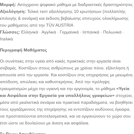
Μορφή:
Aσύγχρονο ψηφιακό μάθημα με διαδραστικές δραστηριότητες
Αξιολόγηση:
Τελικό τεστ αξιολόγησης 10 ερωτήσεων (πολλαπλής
επιλογής & σενάρια) και έκδοση βεβαίωσης επιτυχούς ολοκλήρωσης
του μαθήματος από την TÜV AUSTRIA
Γλώσσες:
Ελληνικά · Αγγλικά · Γερμανικά · Ισπανικά · Πολωνικά ·
Ιταλικά
Περιγραφή Μαθήματος
Οι συνέπειες στην υγεία από κακές πρακτικές στην εργασία είναι
σοβαρές. Κοστίζουν στους ανθρώπους με χρόνιο πόνο, εξάντληση ή
απουσία από την εργασία. Και κοστίζουν στις επιχειρήσεις με μειωμένη
απόδοση, απώλειες και καθυστερήσεις. Από την πρόληψη
τραυματισμών μέχρι την υγιεινή και την εργονομία, το μάθημα
«Υγεία
και Ασφάλεια στην Εργασία για υπαλλήλους γραφείων»
στοχεύει,
μέσα από ρεαλιστικά σενάρια και πρακτικά παραδείγματα, να βοηθήσει
τους εργαζόμενους της επιχείρησης να εντοπίζουν κινδύνους έγκαιρα,
να προστατεύονται αποτελεσματικά, και να οργανώνουν το χώρο σου
έτσι ώστε να δουλεύουν με άνεση και ασφάλεια.