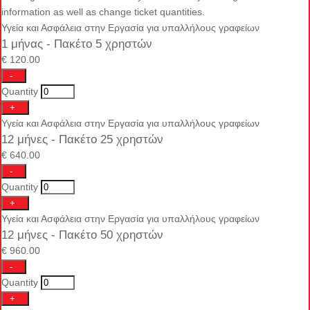
information as well as change ticket quantities.
Υγεία και Ασφάλεια στην Εργασία για υπαλλήλους γραφείων
1 μήνας - Πακέτο 5 χρηστών
€
120.00
Decrease
-
ticket
Quantity
quantity
for
Increase
+
Υγεία
ticket
Υγεία και Ασφάλεια στην Εργασία για υπαλλήλους γραφείων
και
quantity
Ασφάλεια
12 μήνες - Πακέτο 25 χρηστών
for
στην
Υγεία
€
640.00
Εργασία
και
για
Ασφάλεια
Decrease
-
υπαλλήλους
στην
ticket
Quantity
γραφείων
Εργασία
quantity
για
for
Increase
+
υπαλλήλους
Υγεία
ticket
Υγεία και Ασφάλεια στην Εργασία για υπαλλήλους γραφείων
γραφείων
και
quantity
Ασφάλεια
12 μήνες - Πακέτο 50 χρηστών
for
στην
Υγεία
€
960.00
Εργασία
και
για
Ασφάλεια
Decrease
-
υπαλλήλους
στην
ticket
Quantity
γραφείων
Εργασία
quantity
για
for
Increase
+
υπαλλήλους
Υγεία
ticket