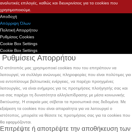
αναλυτικές επιλογές, καθώς και διευκρινίσεις για τα cookies που
χρησιμοποιούμε.
Αποδοχή
Απόρριψη Όλων
Πολιτική Απορρήτου
Ρυθμίσεις Cookies
Cookie Box Settings
Cookie Box Settings
Ρυθμίσεις Απορρήτου
Ο ιστότοπός μας χρησιμοποιεί cookies που του επιτρέπουν να
λειτουργεί, να συλλέγει ανώνυμες πληροφορίες που είναι πολύτιμες για
να εντοπίσουμε βελτιωτικές ενέργειες, να παρέχει προηγμένες
λειτουργίες, να είναι ενήμερος για τις προτιμήσεις πλοήγησής σας και
να σας παρέχει τη δυνατότητα αλληλεπίδρασης με μέσα κοινωνικής
δικτύωσης. H εταιρεία μας σέβεται τα προσωπικά σας δεδομένα. Με
εξαίρεση τα cookies που είναι απαραίτητα για να λειτουργεί ο
ιστότοπος, μπορείτε να θέσετε τις προτιμήσεις σας για τα cookies που
θα εφαρμόζονται.
Επιτρέψτε ή αποτρέψτε την αποθήκευση των