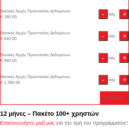
Βασικές Αρχές Προστασίας Δεδομένων
Decreas
In
-
+
Quantity
€
180.00
ticket
ti
quantity
qu
Βασικές Αρχές Προστασίας Δεδομένων
Decreas
In
-
+
Quantity
for
fo
€
640.00
ticket
ti
Βασικές
Β
quantity
qu
Αρχές
Α
Βασικές Αρχές Προστασίας Δεδομένων
Decreas
In
-
+
Quantity
for
fo
Προστασ
Π
€
960.00
ticket
ti
Βασικές
Β
Δεδομέν
Δ
quantity
qu
Αρχές
Α
Βασικές Αρχές Προστασίας Δεδομένων
Decreas
In
-
+
Quantity
for
fo
Προστασ
Π
€
1,380.00
ticket
ti
Βασικές
Β
Δεδομέν
Δ
quantity
qu
Αρχές
Α
Get Tickets
for
fo
Προστασ
Π
Βασικές
Β
12 μήνες – Πακέτο 100+ χρηστών
Δεδομέν
Δ
Αρχές
Α
Επικοινωνήστε μαζί μας
για την τιμή του προγράμματος!
Προστασ
Π