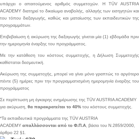
υπάρχει ο απαιτούμενος αριθμός συμμετοχών. Η TÜV AUSTRIA
ACADEMY διατηρεί το δικαίωμα αναβολής, αλλαγής των εισηγητών και
του τόπου διεξαγωγής, καθώς και ματαίωσης των εκπαιδευτικών της
προγραμμάτων.
Επιβεβαίωση ή ακύρωση της διεξαγωγής γίνεται μία (1) εβδομάδα πριν
την ημερομηνία έναρξης του προγράμματος.
Με την κατάθεση του κόστους συμμετοχής, η Δήλωση Συμμετοχής
καθίσταται δεσμευτική.
Ακύρωση της συμμετοχής, μπορεί να γίνει μόνο γραπτώς το αργότερο
πέντε (5) ημέρες πριν την προγραμματισμένη ημερομηνία έναρξης του
προγράμματος
Σε περίπτωση μη έγκαιρης ενημέρωσης της TÜV AUSTRIA ACADEMY
για ακύρωση,
θα παρακρατείται το 40%
του κόστους συμμετοχής.
*Τα εκπαιδευτικά προγράμματα της TÜV AUSTRIA
ACADEMY
απαλλάσσονται από το Φ.Π.Α
, βάσει του Ν.2859/2000,
άρθρο 22 §1.