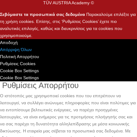
TÜV AUSTRIA Academy ©
Σεβόμαστε τα προσωπικά σας δεδομένα
Παρακαλούμε επιλέξτε για
τη χρήση cookies. Επίσης, στις ‘Ρυθμίσεις Cookies’ έχετε πιο
αναλυτικές επιλογές, καθώς και διευκρινίσεις για τα cookies που
χρησιμοποιούμε.
Αποδοχή
Απόρριψη Όλων
Πολιτική Απορρήτου
Ρυθμίσεις Cookies
Cookie Box Settings
Cookie Box Settings
Ρυθμίσεις Απορρήτου
Ο ιστότοπός μας χρησιμοποιεί cookies που του επιτρέπουν να
λειτουργεί, να συλλέγει ανώνυμες πληροφορίες που είναι πολύτιμες για
να εντοπίσουμε βελτιωτικές ενέργειες, να παρέχει προηγμένες
λειτουργίες, να είναι ενήμερος για τις προτιμήσεις πλοήγησής σας και
να σας παρέχει τη δυνατότητα αλληλεπίδρασης με μέσα κοινωνικής
δικτύωσης. H εταιρεία μας σέβεται τα προσωπικά σας δεδομένα. Με