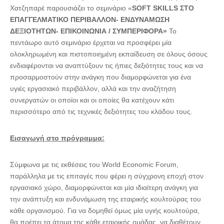
Χατζηπαρέ παρουσιάζει το σεμινάριο «
SOFT
SKILLS
ΣΤΟ
ΕΠΑΓΓΕΛΜΑΤΙΚΟ ΠΕΡΙΒΑΛΛΟΝ- ΕΝΔΥΝΑΜΩΣΗ
ΔΕΞΙΟΤΗΤΩΝ- ΕΠΙΚΟΙΝΩΝΙΑ / ΣΥΜΠΕΡΙΦΟΡΑ»
Το
πεντάωρο αυτό σεμινάριο έρχεται να προσφέρει μία
ολοκληρωμένη και πιστοποιημένη εκπαίδευση σε όλους όσους
ενδιαφέρονται να αναπτύξουν τις ήπιες δεξιότητες τους και να
προσαρμοστούν στην ανάγκη που διαμορφώνεται για ένα
υγιές εργασιακό περιβάλλον, αλλά και την αναζήτηση
συνεργατών οι οποίοι και οι οποίες θα κατέχουν κάτι
περισσότερο από τις τεχνικές δεξιότητες του κλάδου τους.
Εισαγωγή στο πρόγραμμα:
Σύμφωνα με τις εκθέσεις του World Economic Forum,
παράλληλα με τις επιταγές που φέρει η σύγχρονη εποχή στον
εργασιακό χώρο, διαμορφώνεται και μία ιδιαίτερη ανάγκη για
την ανάπτυξη και ενδυνάμωση της εταιρικής κουλτούρας του
κάθε οργανισμού. Για να δομηθεί όμως μία υγιής κουλτούρα,
θα πρέπει τα άτομα της κάθε εταιρικής ομάδας, να διαθέτουν