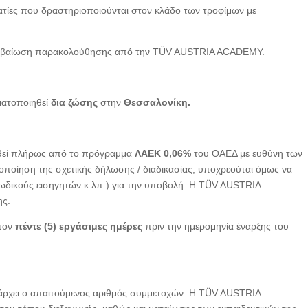
τίες που δραστηριοποιούνται στον κλάδο των τροφίμων με
ι βεβαίωση παρακολούθησης από την TÜV AUSTRIA ACADEMY.
ματοποιηθεί
δια ζώσης
στην
Θεσσαλονίκη.
ηθεί πλήρως από το πρόγραμμα
ΛΑΕΚ 0,06%
του ΟΑΕΔ με ευθύνη των
οποίηση της σχετικής δήλωσης / διαδικασίας, υποχρεούται όμως να
ωδικούς εισηγητών κ.λπ.) για την υποβολή. Η TÜV AUSTRIA
ης.
στον
πέντε (5) εργάσιμες ημέρες
πριν την ημερομηνία έναρξης του
ρχει ο απαιτούμενος αριθμός συμμετοχών. Η TÜV AUSTRIA