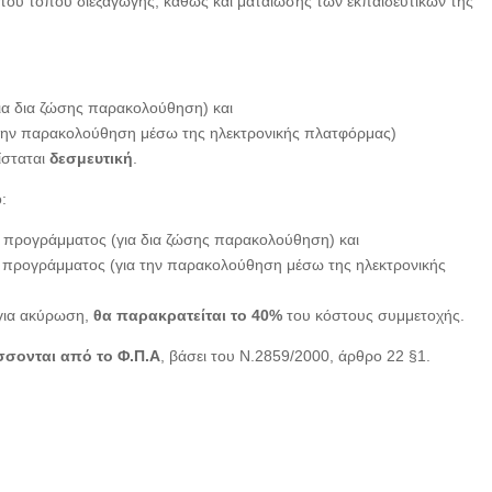
του τόπου διεξαγωγής, καθώς και ματαίωσης των εκπαιδευτικών της
ια δια ζώσης παρακολούθηση) και
 την παρακολούθηση μέσω της ηλεκτρονικής πλατφόρμας)
ίσταται
δεσμευτική
.
:
 προγράμματος (για δια ζώσης παρακολούθηση) και
υ προγράμματος (για την παρακολούθηση μέσω της ηλεκτρονικής
για ακύρωση,
θα παρακρατείται το 40%
του κόστους συμμετοχής.
σονται από το Φ.Π.Α
, βάσει του Ν.2859/2000, άρθρο 22 §1.