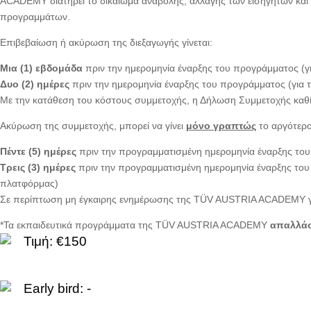
ACADEMY διατηρεί το δικαίωμα αναβολής, αλλαγής των εισηγητών και 
προγραμμάτων.
Επιβεβαίωση ή ακύρωση της διεξαγωγής γίνεται:
Μια (1) εβδομάδα
πριν την ημερομηνία έναρξης του προγράμματος (γ
Δυο (2) ημέρες
πριν την ημερομηνία έναρξης του προγράμματος (για
Με την κατάθεση του κόστους συμμετοχής, η Δήλωση Συμμετοχής καθ
Ακύρωση της συμμετοχής, μπορεί να γίνει
μόνο γραπτώς
το αργότερο
Πέντε (5) ημέρες
πριν την προγραμματισμένη ημερομηνία έναρξης του
Τρεις (3) ημέρες
πριν την προγραμματισμένη ημερομηνία έναρξης το
πλατφόρμας)
Σε περίπτωση μη έγκαιρης ενημέρωσης της TÜV AUSTRIA ACADEMY 
*Τα εκπαιδευτικά προγράμματα της TÜV AUSTRIA ACADEMY
απαλλάσ
Τιμή: €150
Early bird: -