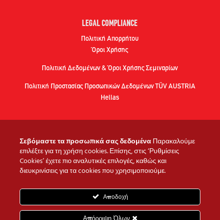
LEGAL COMPLIANCE
Πολιτική Απορρήτου
Όροι Χρήσης
Πολιτική Δεδομένων & Όροι Χρήσης Σεμιναρίων
Πολιτική Προστασίας Προσωπικών Δεδομένων TÜV AUSTRIA
Hellas
Σεβόμαστε τα προσωπικά σας δεδομένα
Παρακαλούμε
ΠΡΟΓΡΑΜΜΑΤΑ
επιλέξτε για τη χρήση cookies. Επίσης, στις ‘Ρυθμίσεις
Σε ποιους απευθύνονται
Cookies’ έχετε πιο αναλυτικές επιλογές, καθώς και
διευκρινίσεις για τα cookies που χρησιμοποιούμε.
ΣΥΧΝΕΣ ΑΠΟΡΙΕΣ
Αποδοχή
Απόρριψη Όλων