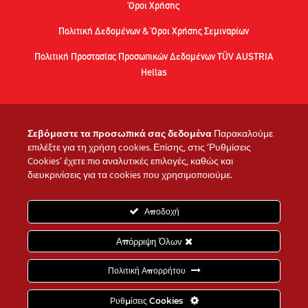
Όροι Χρήσης
Πολιτική Δεδομένων & Όροι Χρήσης Σεμιναρίων
Πολιτική Προστασίας Προσωπικών Δεδομένων TÜV AUSTRIA
Hellas
Σεβόμαστε τα προσωπικά σας δεδομένα
Παρακαλούμε
ΠΡΟΓΡΑΜΜΑΤΑ
επιλέξτε για τη χρήση cookies. Επίσης, στις ‘Ρυθμίσεις
Σε ποιους απευθύνονται
Cookies’ έχετε πιο αναλυτικές επιλογές, καθώς και
διευκρινίσεις για τα cookies που χρησιμοποιούμε.
ΣΥΧΝΕΣ ΑΠΟΡΙΕΣ
Αποδοχή
Απόρριψη Όλων
Πολιτική Απορρήτου
TÜV AUSTRIA Hellas αριθμός Γ.Ε.ΜΗ: 1650201000
Ρυθμίσεις Cookies