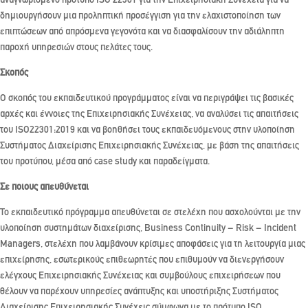
αναγνωρισμένο πρότυπο ISO 22301 για την Επιχειρησιακή Συνέχεια για να
δημιουργήσουν μια προληπτική προσέγγιση για την ελαχιστοποίηση των
επιπτώσεων από απρόσμενα γεγονότα και να διασφαλίσουν την αδιάληπτη
παροχή υπηρεσιών στους πελάτες τους.
Σκοπός
Ο σκοπός του εκπαιδευτικού προγράμματος είναι να περιγράψει τις βασικές
αρχές και έννοιες της Επιχειρησιακής Συνέχειας, να αναλύσει τις απαιτήσεις
του ISO22301:2019 και να βοηθήσει τους εκπαιδευόμενους στην υλοποίηση
Συστήματος Διαχείρισης Επιχειρησιακής Συνέχειας, με βάση της απαιτήσεις
του προτύπου, μέσα από case study και παραδείγματα.
Σε ποιους απευθύνεται
Το εκπαιδευτικό πρόγραμμα απευθύνεται σε στελέχη που ασχολούνται με την
υλοποίηση συστημάτων διαχείρισης, Business Continuity – Risk – Incident
Managers, στελέχη που λαμβάνουν κρίσιμες αποφάσεις για τη λειτουργία μιας
επιχείρησης, εσωτερικούς επιθεωρητές που επιθυμούν να διενεργήσουν
ελέγχους Επιχειρησιακής Συνέχειας και συμβούλους επιχειρήσεων που
θέλουν να παρέχουν υπηρεσίες ανάπτυξης και υποστήριξης Συστήματος
Διαχείρισης Επιχειρησιακής Συνέχεις σύμφωνα με το πρότυπο ISO