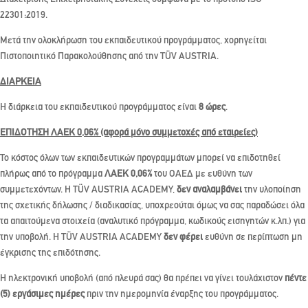
22301:2019.
Μετά την ολοκλήρωση του εκπαιδευτικού προγράμματος, χορηγείται
Πιστοποιητικό Παρακολούθησης από την TÜV AUSTRIA.
ΔΙΑΡΚΕΙΑ
Η διάρκεια του εκπαιδευτικού προγράμματος είναι
8 ώρες
.
ΕΠΙΔΟΤΗΣΗ ΛΑΕΚ 0,06% (αφορά μόνο συμμετοχές από εταιρείες)
Το κόστος όλων των εκπαιδευτικών προγραμμάτων μπορεί να επιδοτηθεί
πλήρως από το πρόγραμμα
ΛΑΕΚ 0,06%
του ΟΑΕΔ με ευθύνη των
συμμετεχόντων. Η TÜV AUSTRIA ACADEMY,
δεν αναλαμβάνει
την υλοποίηση
της σχετικής δήλωσης / διαδικασίας, υποχρεούται όμως να σας παραδώσει όλα
τα απαιτούμενα στοιχεία (αναλυτικό πρόγραμμα, κωδικούς εισηγητών κ.λπ.) για
την υποβολή. Η TÜV AUSTRIA ACADEMY
δεν φέρει
ευθύνη σε περίπτωση μη
έγκρισης της επιδότησης.
Η ηλεκτρονική υποβολή (από πλευρά σας) θα πρέπει να γίνει τουλάχιστον
πέντε
(5) εργάσιμες ημέρες
πριν την ημερομηνία έναρξης του προγράμματος.