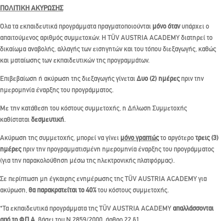
ΠΟΛΙΤΙΚΗ ΑΚΥΡΩΣΗΣ
Όλα τα εκπαιδευτικά προγράμματα πραγματοποιούνται
μόνο όταν
υπάρχει ο
απαιτούμενος αριθμός συμμετοχών. Η TÜV AUSTRIA ACADEMY διατηρεί το
δικαίωμα αναβολής, αλλαγής των εισηγητών και του τόπου διεξαγωγής, καθώς
και ματαίωσης των εκπαιδευτικών της προγραμμάτων.
Επιβεβαίωση ή ακύρωση της διεξαγωγής γίνεται
Δυο (2) ημέρες
πριν την
ημερομηνία έναρξης του προγράμματος.
Με την κατάθεση του κόστους συμμετοχής, η Δήλωση Συμμετοχής
καθίσταται
δεσμευτική
.
Ακύρωση της συμμετοχής, μπορεί να γίνει
μόνο γραπτώς
το αργότερο
τρεις (3)
ημέρες
πριν την προγραμματισμένη ημερομηνία έναρξης του προγράμματος
(για την παρακολούθηση μέσω της ηλεκτρονικής πλατφόρμας).
Σε περίπτωση μη έγκαιρης ενημέρωσης της TÜV AUSTRIA ACADEMY για
ακύρωση,
θα παρακρατείται το 40%
του κόστους συμμετοχής.
*Τα εκπαιδευτικά προγράμματα της TÜV AUSTRIA ACADEMY
απαλλάσσονται
από το Φ.Π.Α
, βάσει του Ν.2859/2000, άρθρο 22 §1.