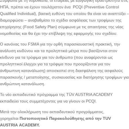
Σύμφωνα με τη νομοθεσία, οι εταιρείες με εξαγωγική δραστριότητα στις
ΗΠΑ, πρέπει να έχουν τουλάχιστον ένα PCQI (Preventive Control
Qualified Individual), βασική ευθύνη του οποίου θα είναι να αναπτύξει –
διαμορφώσει – αναβαθμίσει το σχέδιο ασφάλειας των τροφίμων της
επιχείρησης (Food Safety Plan) σύμφωνα με τις απαιτήσεις της νέας
νομοθεσίας και θα έχει την επίβλεψη της εφαρμογής του σχεδίου.
Ο κανόνας του FSMA για την ορθή παρασκευαστική πρακτική, την
ανάλυση κινδύνου και τα προληπτικά μέτρα που βασίζονται στον
κίνδυνο για τα τρόφιμα για τον άνθρωπο (που αναφέρονται ως
προληπτικοί έλεγχοι για τα τρόφιμα που προορίζονται για τον
άνθρωπινη κατανάλωση) αποσκοπεί στη διασφάλιση της ασφαλούς
παρασκευής / μεταποίησης, συσκευασίας και διατήρησης τροφίμων για
ανθρώπινη κατανάλωση.
Το νέο εκπαιδευτικό πρόγραμμα της TÜV AUSTRIA ACADEMY
εκπαιδεύει τους συμμετέχοντες για να γίνουν οι PCQI.
Μετά την ολοκλήρωση του εκπαιδευτικού προγράμματος,
χορηγείται
Πιστοποιητικό Παρακολούθησης από την
TUV
AUSTRIA
ACADEMY
.