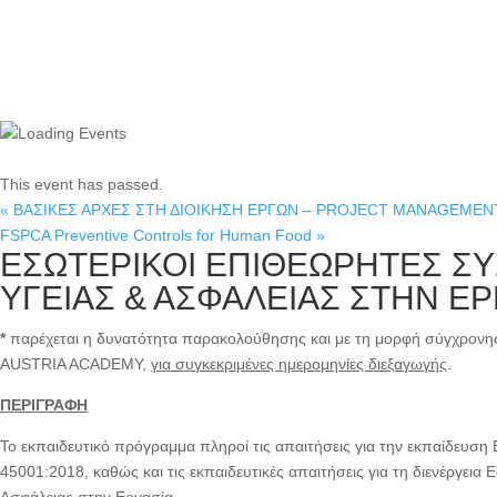
This event has passed.
«
ΒΑΣΙΚΕΣ ΑΡΧΕΣ ΣΤΗ ΔΙΟΙΚΗΣΗ ΕΡΓΩΝ – PROJECT MANAGEME
FSPCA Preventive Controls for Human Food
»
ΕΣΩΤΕΡΙΚΟΙ ΕΠΙΘΕΩΡΗΤΕΣ ΣΥ
ΥΓΕΙΑΣ & ΑΣΦΑΛΕΙΑΣ ΣΤΗΝ ΕΡΓΑ
*
παρέχεται η δυνατότητα παρακολούθησης και με τη μορφή σύγχρονη
AUSTRIA ACADEMY,
για συγκεκριμένες ημερομηνίες διεξαγωγής
.
ΠΕΡΙΓΡΑΦΗ
Το εκπαιδευτικό πρόγραμμα πληροί τις απαιτήσεις για την εκπαίδευ
45001:2018, καθώς και τις εκπαιδευτικές απαιτήσεις για τη διενέργει
Ασφάλειας στην Εργασία.