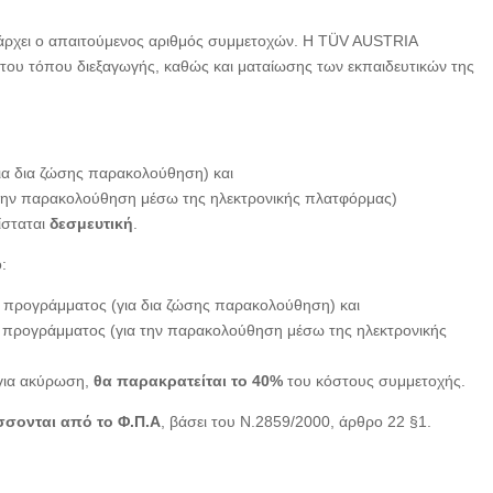
ρχει ο απαιτούμενος αριθμός συμμετοχών. Η TÜV AUSTRIA
του τόπου διεξαγωγής, καθώς και ματαίωσης των εκπαιδευτικών της
ια δια ζώσης παρακολούθηση) και
 την παρακολούθηση μέσω της ηλεκτρονικής πλατφόρμας)
ίσταται
δεσμευτική
.
:
 προγράμματος (για δια ζώσης παρακολούθηση) και
υ προγράμματος (για την παρακολούθηση μέσω της ηλεκτρονικής
για ακύρωση,
θα παρακρατείται το 40%
του κόστους συμμετοχής.
σονται από το Φ.Π.Α
, βάσει του Ν.2859/2000, άρθρο 22 §1.