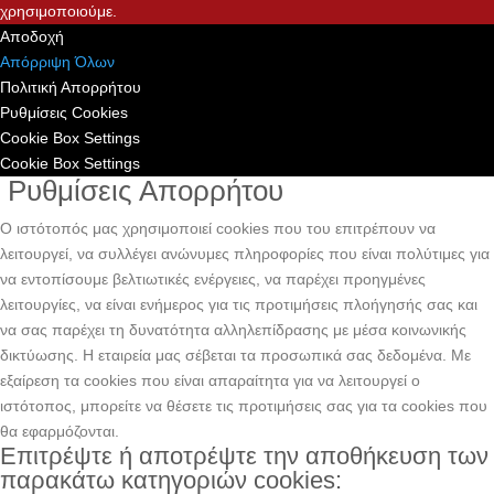
χρησιμοποιούμε.
Αποδοχή
Απόρριψη Όλων
Πολιτική Απορρήτου
Ρυθμίσεις Cookies
Cookie Box Settings
Cookie Box Settings
Ρυθμίσεις Απορρήτου
Ο ιστότοπός μας χρησιμοποιεί cookies που του επιτρέπουν να
λειτουργεί, να συλλέγει ανώνυμες πληροφορίες που είναι πολύτιμες για
να εντοπίσουμε βελτιωτικές ενέργειες, να παρέχει προηγμένες
λειτουργίες, να είναι ενήμερος για τις προτιμήσεις πλοήγησής σας και
να σας παρέχει τη δυνατότητα αλληλεπίδρασης με μέσα κοινωνικής
δικτύωσης. H εταιρεία μας σέβεται τα προσωπικά σας δεδομένα. Με
εξαίρεση τα cookies που είναι απαραίτητα για να λειτουργεί ο
ιστότοπος, μπορείτε να θέσετε τις προτιμήσεις σας για τα cookies που
θα εφαρμόζονται.
Επιτρέψτε ή αποτρέψτε την αποθήκευση των
παρακάτω κατηγοριών cookies: