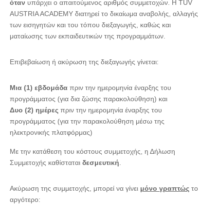
όταν
υπάρχει ο απαιτούμενος αριθμός συμμετοχών. Η TÜV
AUSTRIA ACADEMY διατηρεί το δικαίωμα αναβολής, αλλαγής
των εισηγητών και του τόπου διεξαγωγής, καθώς και
ματαίωσης των εκπαιδευτικών της προγραμμάτων.
Επιβεβαίωση ή ακύρωση της διεξαγωγής γίνεται:
Μια (1) εβδομάδα
πριν την ημερομηνία έναρξης του
προγράμματος (για δια ζώσης παρακολούθηση) και
Δυο (2) ημέρες
πριν την ημερομηνία έναρξης του
προγράμματος (για την παρακολούθηση μέσω της
ηλεκτρονικής πλατφόρμας)
Με την κατάθεση του κόστους συμμετοχής, η Δήλωση
Συμμετοχής καθίσταται
δεσμευτική
.
Ακύρωση της συμμετοχής, μπορεί να γίνει
μόνο γραπτώς
το
αργότερο: