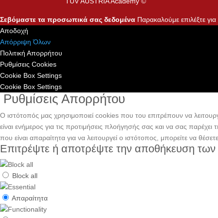
TÜV AUSTRIA Academy ©
Σεβόμαστε τα προσωπικά σας δεδομένα
Παρακαλούμε επιλέξτε για τ
Αποδοχή
Απόρριψη Όλων
Πολιτική Απορρήτου
Ρυθμίσεις Cookies
Cookie Box Settings
Cookie Box Settings
Ρυθμίσεις Απορρήτου
Ο ιστότοπός μας χρησιμοποιεί cookies που του επιτρέπουν να λειτουργε
είναι ενήμερος για τις προτιμήσεις πλοήγησής σας και να σας παρέχει
που είναι απαραίτητα για να λειτουργεί ο ιστότοπος, μπορείτε να θέσετ
Επιτρέψτε ή αποτρέψτε την αποθήκευση των
Block all
Απαραίτητα