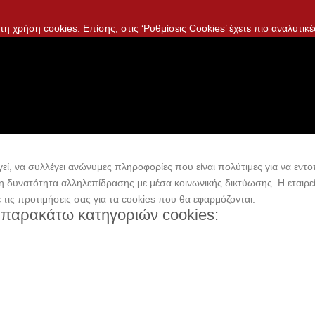
η χρήση cookies. Επίσης, στις ‘Ρυθμίσεις Cookies’ έχετε πιο αναλυτικέ
ί, να συλλέγει ανώνυμες πληροφορίες που είναι πολύτιμες για να εντοπ
 τη δυνατότητα αλληλεπίδρασης με μέσα κοινωνικής δικτύωσης. H εταιρ
ε τις προτιμήσεις σας για τα cookies που θα εφαρμόζονται.
 παρακάτω κατηγοριών cookies: