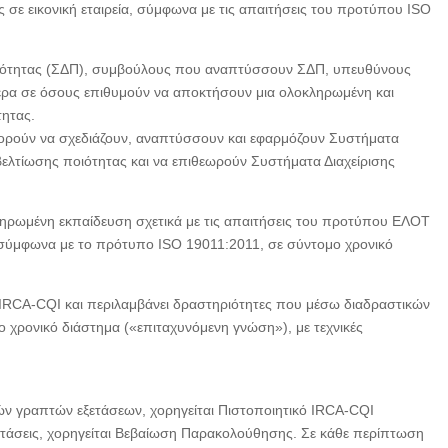
σε εικονική εταιρεία, σύμφωνα με τις απαιτήσεις του προτύπου ISO
οιότητας (ΣΔΠ), συμβούλους που αναπτύσσουν ΣΔΠ, υπευθύνους
ότερα σε όσους επιθυμούν να αποκτήσουν μια ολοκληρωμένη και
τητας.
ορούν να σχεδιάζουν, αναπτύσσουν και εφαρμόζουν Συστήματα
βελτίωσης ποιότητας και να επιθεωρούν Συστήματα Διαχείρισης
κληρωμένη εκπαίδευση σχετικά με τις απαιτήσεις του προτύπου ΕΛΟΤ
, σύμφωνα με το πρότυπο ISO 19011:2011, σε σύντομο χρονικό
υ IRCA-CQI και περιλαμβάνει δραστηριότητες που μέσω διαδραστικών
 χρονικό διάστημα («επιταχυνόμενη γνώση»), με τεχνικές
ών γραπτών εξετάσεων, χορηγείται Πιστοποιητικό IRCA-CQI
εξετάσεις, χορηγείται Βεβαίωση Παρακολούθησης. Σε κάθε περίπτωση