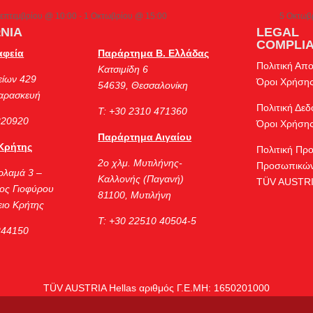
Σεπτεμβρίου @ 10:00
-
1 Οκτωβρίου @ 15:00
5 Οκτωβ
ΝΙΑ
LEGAL
COMPLI
αφεία
Παράρτημα Β. Ελλάδας
Πολιτική Απ
Κατσιμίδη 6
είων 429
Όροι Χρήση
54639, Θεσσαλονίκη
Παρασκευή
Πολιτική Δε
Τ: +30 2310 471360
220920
Όροι Χρήσης
Παράρτημα Αιγαίου
Κρήτης
Πολιτική Πρ
2ο χλμ. Μυτιλήνης-
Προσωπικών
ρλαμά 3 –
Καλλονής (Παγανή)
TÜV AUSTRI
ος Γιοφύρου
81100, Μυτιλήνη
ιο Κρήτης
Τ: +30 22510 40504-5
244150
TÜV AUSTRIA Hellas αριθμός Γ.Ε.ΜΗ: 1650201000