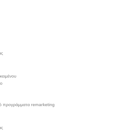
ας
 κειμένου
πο
πό προγράμματα remarketing
ας