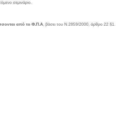
όμενο σεμινάριο.
σονται από το Φ.Π.Α
, βάσει του Ν.2859/2000, άρθρο 22 §1.