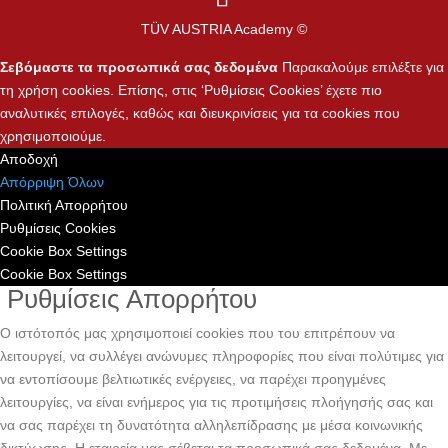
TÜV AUSTRIA Academy ©
Σεβόμαστε τα προσωπικά σας δεδομένα
Παρακαλούμε επιλέξτε για
τη χρήση cookies. Επίσης, στις ‘Ρυθμίσεις Cookies’ έχετε πιο
αναλυτικές επιλογές, καθώς και διευκρινίσεις για τα cookies που
χρησιμοποιούμε.
Αποδοχή
Απόρριψη Όλων
Πολιτική Απορρήτου
Ρυθμίσεις Cookies
Cookie Box Settings
Cookie Box Settings
Ρυθμίσεις Απορρήτου
Ο ιστότοπός μας χρησιμοποιεί cookies που του επιτρέπουν να
λειτουργεί, να συλλέγει ανώνυμες πληροφορίες που είναι πολύτιμες για
να εντοπίσουμε βελτιωτικές ενέργειες, να παρέχει προηγμένες
λειτουργίες, να είναι ενήμερος για τις προτιμήσεις πλοήγησής σας και
να σας παρέχει τη δυνατότητα αλληλεπίδρασης με μέσα κοινωνικής