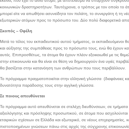
εκείνες που έχει το άλλο άτομο, με αποτέλεσμα να υπάρχουν συγκρούσ
κοινωνικών δραστηριοτήτων. Ταυτόχρονα, ο τρόπος με τον οποίο το άτ
μπορεί είτε να απωθήσει ασυνείδητα τον πελάτη, το συνεργάτη ή τη νέ
εξωτερικών ατόμων προς το πρόσωπο του. Δύο πολύ διαφορετικά αποτ
Σκοπός – Οφέλη
Μετά το τέλος του εκπαιδευτικού αυτού τμήματος, οι εκπαιδευόμενοι
και αύξησης της συμπάθειας προς το πρόσωπο τους, ενώ θα έχουν κατα
αυτές. Επιπροσθέτως, τα άτομα θα έχουν πλέον εξοικειωθεί με τις θεμ
στην επικοινωνία και θα είναι σε θέση να δημιουργούν ένα υγιές περιβ
θα βασίζεται στην κατανόηση των ανθρώπων που τους περιβάλλουν.
Το πρόγραμμα πραγματοποιείται στην ελληνική γλώσσα (διαφάνειες και 
δυνατότητα παράδοσης τους στην αγγλική γλώσσα.
Σε ποιους απευθύνεται
Το πρόγραμμα αυτό απευθύνεται σε στελέχη διευθύνσεων, σε τμήματα
αξιολόγησης και πρόσληψης προσωπικού, σε άτομα που ασχολούνται μ
εταιρικών σχέσεων σε Ελλάδα και εξωτερικό, σε νέους επιχειρηματίες,
πιστοποιημένων γνώσεων πάνω στις αρχές της σύγχρονης επικοινωνία