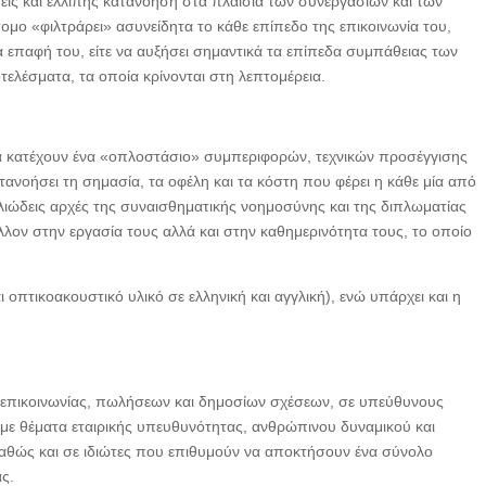
εις και ελλιπής κατανόηση στα πλαίσια των συνεργασιών και των
ομο «φιλτράρει» ασυνείδητα το κάθε επίπεδο της επικοινωνία του,
α επαφή του, είτε να αυξήσει σημαντικά τα επίπεδα συμπάθειας των
ελέσματα, τα οποία κρίνονται στη λεπτομέρεια.
 θα κατέχουν ένα «οπλοστάσιο» συμπεριφορών, τεχνικών προσέγγισης
νοήσει τη σημασία, τα οφέλη και τα κόστη που φέρει η κάθε μία από
ελιώδεις αρχές της συναισθηματικής νοημοσύνης και της διπλωματίας
άλλον στην εργασία τους αλλά και στην καθημερινότητα τους, το οποίο
οπτικοακουστικό υλικό σε ελληνική και αγγλική), ενώ υπάρχει και η
 επικοινωνίας, πωλήσεων και δημοσίων σχέσεων, σε υπεύθυνους
ε θέματα εταιρικής υπευθυνότητας, ανθρώπινου δυναμικού και
 καθώς και σε ιδιώτες που επιθυμούν να αποκτήσουν ένα σύνολο
ς.