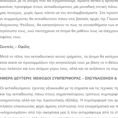
αναλόγως με τη γνώμη που θα σχηματίσουμε, είμαστε θετικά ή αρνητικ
κανόνες προσφέρει στους εκπαιδευόμενους μία μοναδική οπτική πάνω 
μας συνεχώς, χωρίς όμως πάντα να τον αντιλαμβανόμαστε. Στο πρώτο 
οι συμμετέχοντες θα εκπαιδευτούν πάνω στις βασικές αρχές της Γλώ
Ανίχνευσης Ψεύδους, θα κατανοήσουν το πως τα συναισθήματα των 
πρόσωπο τους, ενώ ταυτόχρονα τα άτομα θα μάθουν πως να ελέγχουν τ
όφελος τους.
Σκοπός – Οφέλη
Μετά το τέλος του εκπαιδευτικού αυτού τμήματος, τα άτομα θα κατέχου
είναι ικανά να προσαρμόζουν την κινησιολογία τους με βάση το τι θέλο
των πελατών και των ατόμων γύρω τους, αλλά και να αυξάνουν τη σ
ΗΜΕΡΑ ΔΕΥΤΕΡΗ: ΜΕΘΟΔΟΙ ΣΥΜΠΕΡΙΦΟΡΑΣ – ΕΝΣΥΝΑΙΣΘΗΣΗ &
Οι εκπαιδευόμενοι, έχοντας εξοικειωθεί με τη σημασία και τις τεχνικές
και της εκπαίδευσης πάνω στους σημαντικότερους τρόπους συμπεριφο
νοημοσύνης αλλά και της προσωπικής εξέλιξης. Η συμπεριφορά του ερ
πλαίσιο επικοινωνίας φέρει άμεσες επιπτώσεις στα επαγγελματικά κα
«κληρονομήσει» από την οικογένεια μας ή που αντιγράφουμε από το στ