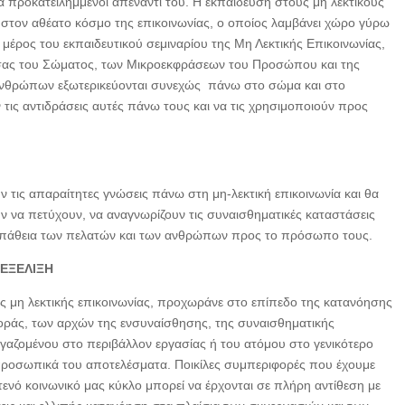
ά προκατειλημμένοι απέναντι του. Η εκπαίδευση στους μη λεκτικούς
στον αθέατο κόσμο της επικοινωνίας, ο οποίος λαμβάνει χώρο γύρω
μέρος του εκπαιδευτικού σεμιναρίου της Μη Λεκτικής Επικοινωνίας,
σσας του Σώματος, των Μικροεκφράσεων του Προσώπου και της
ανθρώπων εξωτερικεύονται συνεχώς πάνω στο σώμα και στο
ις αντιδράσεις αυτές πάνω τους και να τις χρησιμοποιούν προς
ν τις απαραίτητες γνώσεις πάνω στη μη-λεκτική επικοινωνία και θα
υν να πετύχουν, να αναγνωρίζουν τις συναισθηματικές καταστάσεις
υμπάθεια των πελατών και των ανθρώπων προς το πρόσωπο τους.
 ΕΞΕΛΙΞΗ
 της μη λεκτικής επικοινωνίας, προχωράνε στο επίπεδο της κατανόησης
ράς, των αρχών της ενσυναίσθησης, της συναισθηματικής
γαζομένου στο περιβάλλον εργασίας ή του ατόμου στο γενικότερο
ι προσωπικά του αποτελέσματα. Ποικίλες συμπεριφορές που έχουμε
ενό κοινωνικό μας κύκλο μπορεί να έρχονται σε πλήρη αντίθεση με