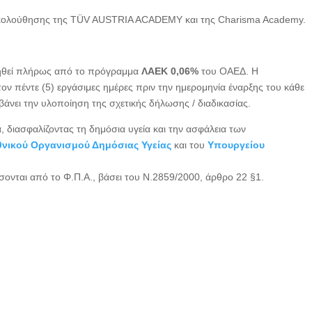
ακολούθησης της TÜV AUSTRIA ACADEMY και της Charisma Academy.
τηθεί πλήρως από το πρόγραμμα
ΛΑΕΚ 0,06%
του ΟΑΕΔ. Η
τον πέντε (5) εργάσιμες ημέρες πριν την ημερομηνία έναρξης του κάθε
ει την υλοποίηση της σχετικής δήλωσης / διαδικασίας.
διασφαλίζοντας τη δημόσια υγεία και την ασφάλεια των
θνικού Οργανισμού Δημόσιας Υγείας
και του
Υπουργείου
ται από το Φ.Π.Α., βάσει του Ν.2859/2000, άρθρο 22 §1.