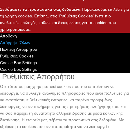
Σεβόμαστε τα προσωπικά σας δεδομένα
Παρακαλούμε επιλέξτε για
τη χρήση cookies. Επίσης, στις ‘Ρυθμίσεις Cookies’ έχετε πιο
αναλυτικές επιλογές, καθώς και διευκρινίσεις για τα cookies που
χρησιμοποιούμε.
Αποδοχή
Απόρριψη Όλων
Πολιτική Απορρήτου
Ρυθμίσεις Cookies
Cookie Box Settings
Cookie Box Settings
Ρυθμίσεις Απορρήτου
Ο ιστότοπός μας χρησιμοποιεί cookies που του επιτρέπουν να
λειτουργεί, να συλλέγει ανώνυμες πληροφορίες που είναι πολύτιμες για
να εντοπίσουμε βελτιωτικές ενέργειες, να παρέχει προηγμένες
λειτουργίες, να είναι ενήμερος για τις προτιμήσεις πλοήγησής σας και
να σας παρέχει τη δυνατότητα αλληλεπίδρασης με μέσα κοινωνικής
δικτύωσης. H εταιρεία μας σέβεται τα προσωπικά σας δεδομένα. Με
εξαίρεση τα cookies που είναι απαραίτητα για να λειτουργεί ο