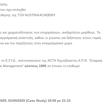
ρησης.
υ έχει επιλεχθεί.
λούθησης της TÜV AUSTRIA ACADEMY.
ας και χρηματοδότησης των επιχειρήσεων, ανεξαρτήτου μεγέθους. Τα
γελματική ανάπτυξη, καθώς οι γνώσεις και δεξιότητες στους τομείς
ένα και πιο περιζήτητες στον επαγγελματικό χώρο
ο Ε.ΣΥ.Δ., πιστοποιητικού της ACTA Τεχνοβλαστός Α.Π.Θ. “Εταιρική
nce Management”
κόστους 190€
σε όποιον το επιθυμεί.
/2025, 01/04/2025 (Case Study) 18:00 με 21:15