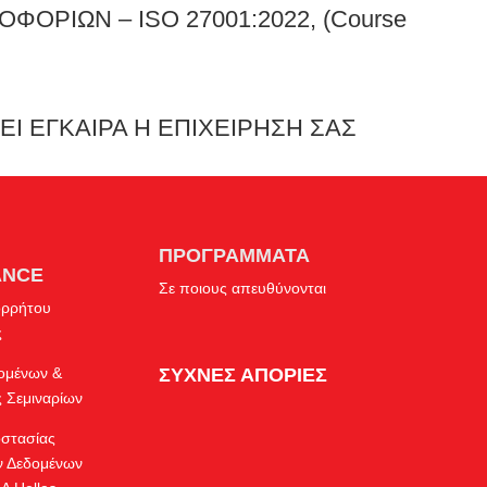
ΡΙΩΝ – ISO 27001:2022, (Course
Ι ΕΓΚΑΙΡΑ Η ΕΠΙΧΕΙΡΗΣΗ ΣΑΣ
ΠΡΟΓΡΑΜΜΑΤΑ
ANCE
Σε ποιους απευθύνονται
ορρήτου
ς
δομένων &
ΣΥΧΝΕΣ ΑΠΟΡΙΕΣ
 Σεμιναρίων
οστασίας
 Δεδομένων