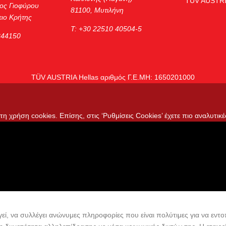
TÜV AUSTRI
ος Γιοφύρου
81100, Μυτιλήνη
ιο Κρήτης
Τ: +30 22510 40504-5
244150
TÜV AUSTRIA Hellas αριθμός Γ.Ε.ΜΗ: 1650201000
η χρήση cookies. Επίσης, στις ‘Ρυθμίσεις Cookies’ έχετε πιο αναλυτικέ
ί, να συλλέγει ανώνυμες πληροφορίες που είναι πολύτιμες για να εντοπ