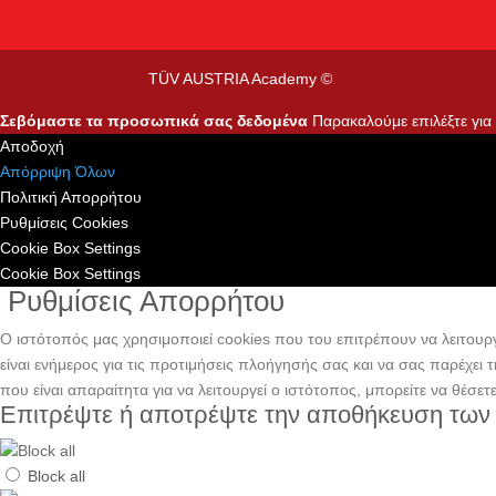
TÜV AUSTRIA Academy ©
Σεβόμαστε τα προσωπικά σας δεδομένα
Παρακαλούμε επιλέξτε για τ
Αποδοχή
Απόρριψη Όλων
Πολιτική Απορρήτου
Ρυθμίσεις Cookies
Cookie Box Settings
Cookie Box Settings
Ρυθμίσεις Απορρήτου
Ο ιστότοπός μας χρησιμοποιεί cookies που του επιτρέπουν να λειτουργε
είναι ενήμερος για τις προτιμήσεις πλοήγησής σας και να σας παρέχει
που είναι απαραίτητα για να λειτουργεί ο ιστότοπος, μπορείτε να θέσετ
Επιτρέψτε ή αποτρέψτε την αποθήκευση των
Block all