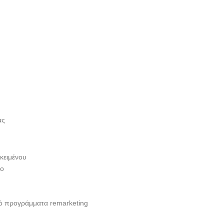
ας
 κειμένου
πο
πό προγράμματα remarketing