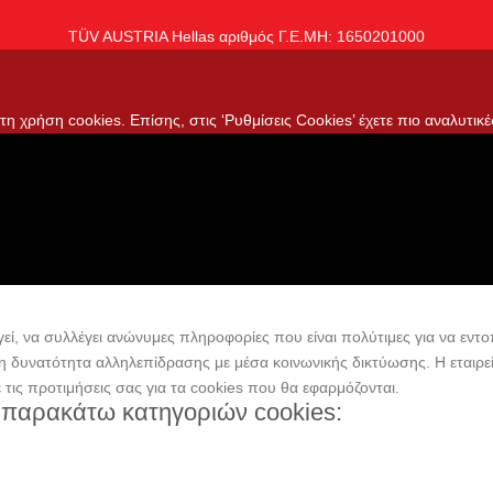
TÜV AUSTRIA Hellas αριθμός Γ.Ε.ΜΗ: 1650201000
η χρήση cookies. Επίσης, στις ‘Ρυθμίσεις Cookies’ έχετε πιο αναλυτικέ
ί, να συλλέγει ανώνυμες πληροφορίες που είναι πολύτιμες για να εντοπ
 τη δυνατότητα αλληλεπίδρασης με μέσα κοινωνικής δικτύωσης. H εταιρ
ε τις προτιμήσεις σας για τα cookies που θα εφαρμόζονται.
 παρακάτω κατηγοριών cookies: