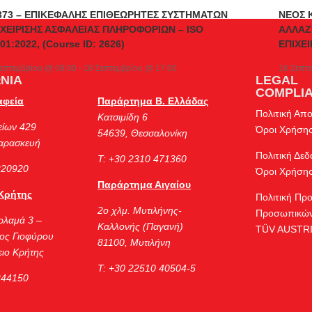
373 – ΕΠΙΚΕΦΑΛΗΣ ΕΠΙΘΕΩΡΗΤΕΣ ΣΥΣΤΗΜΑΤΩΝ
ΝΕΟΣ 
ΑΧΕΙΡΙΣΗΣ ΑΣΦΑΛΕΙΑΣ ΠΛΗΡΟΦΟΡΙΩΝ – ISO
ΑΛΛΑΖ
01:2022, (Course ID: 2626)
ΕΠΙΧΕΙ
Σεπτεμβρίου @ 09:00
-
18 Σεπτεμβρίου @ 17:00
16 Σεπτ
ΝΙΑ
LEGAL
COMPLI
αφεία
Παράρτημα Β. Ελλάδας
Πολιτική Απ
Κατσιμίδη 6
είων 429
Όροι Χρήση
54639, Θεσσαλονίκη
Παρασκευή
Πολιτική Δε
Τ: +30 2310 471360
220920
Όροι Χρήσης
Παράρτημα Αιγαίου
Κρήτης
Πολιτική Πρ
2ο χλμ. Μυτιλήνης-
Προσωπικών
ρλαμά 3 –
Καλλονής (Παγανή)
TÜV AUSTRI
ος Γιοφύρου
81100, Μυτιλήνη
ιο Κρήτης
Τ: +30 22510 40504-5
244150