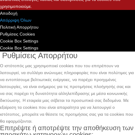
χρησιμοποιούμε.
Αποδοχή
Απόρριψη Όλων
Πολιτική Απορρήτου
Ρυθμίσεις Cookies
Cookie Box Settings
Cookie Box Settings
Ρυθμίσεις Απορρήτου
Ο ιστότοπός μας χρησιμοποιεί cookies που του επιτρέπουν να
λειτουργεί, να συλλέγει ανώνυμες πληροφορίες που είναι πολύτιμες για
να εντοπίσουμε βελτιωτικές ενέργειες, να παρέχει προηγμένες
λειτουργίες, να είναι ενήμερος για τις προτιμήσεις πλοήγησής σας και
να σας παρέχει τη δυνατότητα αλληλεπίδρασης με μέσα κοινωνικής
δικτύωσης. H εταιρεία μας σέβεται τα προσωπικά σας δεδομένα. Με
εξαίρεση τα cookies που είναι απαραίτητα για να λειτουργεί ο
ιστότοπος, μπορείτε να θέσετε τις προτιμήσεις σας για τα cookies που
θα εφαρμόζονται.
Επιτρέψτε ή αποτρέψτε την αποθήκευση των
παρακάτω κατηγοριών cookies: