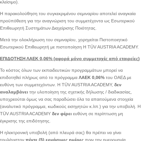
κλείσιμο).
Η παρακολούθηση του συγκεκριμένου σεμιναρίου αποτελεί αναγκαία
προϋπόθεση για την αναγνώριση του συμμετέχοντα ως Εσωτερικού
Επιθεωρητή Συστημάτων Διαχείρισης Ποιότητας.
Μετά την ολοκλήρωση του σεμιναρίου, χορηγείται Πιστοποιητικό
Εσωτερικού Επιθεωρητή με πιστοποίηση Η TÜV AUSTRIA ACADEMY.
ΕΠΙΔΟΤΗΣΗ ΛΑΕΚ 0,06% (αφορά μόνο συμμετοχές από εταιρείες)
Το κόστος όλων των εκπαιδευτικών προγραμμάτων μπορεί να
επιδοτηθεί πλήρως από το πρόγραμμα
ΛΑΕΚ 0,06%
του ΟΑΕΔ με
ευθύνη των συμμετεχόντων. Η TÜV AUSTRIA ACADEMY,
δεν
αναλαμβάνει
την υλοποίηση της σχετικής δήλωσης / διαδικασίας,
υποχρεούται όμως να σας παραδώσει όλα τα απαιτούμενα στοιχεία
(αναλυτικό πρόγραμμα, κωδικούς εισηγητών κ.λπ.) για την υποβολή. Η
TÜV AUSTRIA ACADEMY
δεν φέρει
ευθύνη σε περίπτωση μη
έγκρισης της επιδότησης.
Η ηλεκτρονική υποβολή (από πλευρά σας) θα πρέπει να γίνει
τουλάχιστον
πέντε (5) εργάσιμες ημέρες
πριν την ημερομηνία