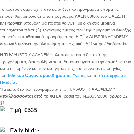
Το κόστος συμμετοχής στο εκπαιδευτικό πρόγραμμα μπορεί να
επιδοτηθεί πλήρως από το πρόγραμμα
ΛΑΕΚ 0,06%
του ΟΑΕΔ. Η
ηλεκτρονική υποβολή θα πρέπει να γίνει με δική σας μέριμνα
τουλάχιστον πέντε (5) εργάσιμες ημέρες πριν την ημερομηνία έναρξης
του κάθε εκπαιδευτικού προγράμματος. Η TÜV AUSTRIA ACADEMY,
δεν αναλαμβάνει την υλοποίηση της σχετικής δήλωσης / διαδικασίας.
H TÜV AUSTRIA ACADEMY υλοποιεί τα εκπαιδευτικά της
προγράμματα, διασφαλίζοντας τη δημόσια υγεία και την ασφάλεια των
εκπαιδευομένων και των εισηγητών της, σύμφωνα με τις οδηγίες
του
Εθνικού Οργανισμού Δημόσιας Υγείας
και του
Υπουργείου
Παιδείας
.
*Τα εκπαιδευτικά προγράμματα της TÜV AUSTRIA ACADEMY
απαλλάσσονται από το Φ.Π.Α
, βάσει του Ν.2859/2000, άρθρο 22
§1.
Τιμή: €535
Early bird: -