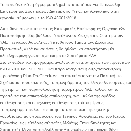
Το εκπαιδευτικό πρόγραμμα πληρεί τις απαιτήσεις για Επικεφαλής
Επιθεωρητές Συστημάτων Διαχείρισης Υγείας και Ασφάλειας στην
εργασία, σύμφωνα με το ISO 45001:2018.
Απευθύνεται σε υποψηφίους Επικεφαλής Επιθεωρητές Οργανισμών
Πιστοποίησης, Συμβούλους, Υπεύθυνους Διαχείρισης Συστημάτων
ΥΑΕ, Τεχνικούς Ασφαλείας, Υπευθύνους Τμημάτων, Διοικητικό
Προσωπικό, αλλά και σε όσους θα ήθελαν να αποκτήσουν μία
ολοκληρωμένη γνώση σχετικά με τα Συστήματα ΥΑΕ.
Στο εκπαιδευτικό πρόγραμμα αναλύονται οι απαιτήσεις των προτύπων
ISO 45001 και ISO 19011 και παρουσιάζονται η διεργασιοκεντρική
προσέγγιση Plan-Do-Check-Act, οι απαιτήσεις για την Πολιτική, το
Σχεδιασμό, τους σκοπούς, τα προγράμματα, τον έλεγχο λειτουργίας και
τη μέτρηση και παρακολούθηση παραμέτρων ΥΑΕ, καθώς και τα
προσόντα του επικεφαλής επιθεωρητή, των μελών της ομάδας
επιθεώρησης και οι τεχνικές επιθεώρησης τρίτου μέρους.
Το πρόγραμμα, καλύπτει επίσης τις απαιτήσεις της σχετικής
νομοθεσίας, τις υποχρεώσεις του Τεχνικού Ασφαλείας και του Ιατρού
Εργασίας, τις μεθόδους σύνταξης Μελέτης Επικινδυνότητας και
Στατιστικής Μελέτης και Ανάλυσης Ατυχημάτων και περιλαμβάνει,