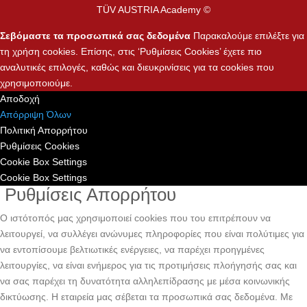
TÜV AUSTRIA Academy ©
Σεβόμαστε τα προσωπικά σας δεδομένα
Παρακαλούμε επιλέξτε για
τη χρήση cookies. Επίσης, στις ‘Ρυθμίσεις Cookies’ έχετε πιο
αναλυτικές επιλογές, καθώς και διευκρινίσεις για τα cookies που
χρησιμοποιούμε.
Αποδοχή
Απόρριψη Όλων
Πολιτική Απορρήτου
Ρυθμίσεις Cookies
Cookie Box Settings
Cookie Box Settings
Ρυθμίσεις Απορρήτου
Ο ιστότοπός μας χρησιμοποιεί cookies που του επιτρέπουν να
λειτουργεί, να συλλέγει ανώνυμες πληροφορίες που είναι πολύτιμες για
να εντοπίσουμε βελτιωτικές ενέργειες, να παρέχει προηγμένες
λειτουργίες, να είναι ενήμερος για τις προτιμήσεις πλοήγησής σας και
να σας παρέχει τη δυνατότητα αλληλεπίδρασης με μέσα κοινωνικής
δικτύωσης. H εταιρεία μας σέβεται τα προσωπικά σας δεδομένα. Με