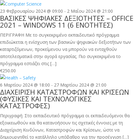
23 Φεβρουαρίου 2024 @ 09:00
-
2 Μαΐου 2024 @ 21:00
ΒΑΣΙΚΕΣ ΨΗΦΙΑΚΕΣ ΔΕΞΙΟΤΗΤΕΣ – OFFICE
2021 – WINDOWS 11 (6 ΕΝΟΤΗΤΕΣ)
ΠΕΡΙΓΡΑΦΗ Με το συγκεκριμένο εκπαιδευτικό πρόγραμμα
επιδιώκεται η ενίσχυση των βασικών ψηφιακών δεξιοτήτων των
καταρτιζόμενων, προκείμενου να μπορούν να ενταχθούν
αποτελεσματικά στην αγορά εργασίας. Πιο συγκεκριμένα το
πρόγραμμα εστιάζει στις […]
€250.00
6 Μαρτίου 2024 @ 18:00
-
27 Μαρτίου 2024 @ 21:00
ΔΙΑΧΕΙΡΙΣΗ ΚΑΤΑΣΤΡΟΦΩΝ ΚΑΙ ΚΡΙΣΕΩΝ
(ΦΥΣΙΚΕΣ ΚΑΙ ΤΕΧΝΟΛΟΓΙΚΕΣ
ΚΑΤΑΣΤΡΟΦΕΣ)
Περιγραφή: Στο εκπαιδευτικό πρόγραμμα οι εκπαιδευόμενοι θα
εξοικειωθούν και θα κατανοήσουν τις σχετικές έννοιες με τη
Διαχείριση Κινδύνων, Καταστροφών και Κρίσεων, ώστε να
δημιουργηθεί το κατάλληλο υπόβαθρο για την προσέγγιση […]