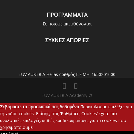
ΠΡΟΓΡΑΜΜΑΤΑ
Σε ποιους απευθύνονται
ΣΥΧΝΕΣ ΑΠΟΡΙΕΣ
TÜV AUSTRIA Hellas αριθμός Γ.Ε.ΜΗ: 1650201000
TÜV AUSTRIA Academy ©
Σεβόμαστε τα προσωπικά σας δεδομένα
Παρακαλούμε επιλέξτε για
τη χρήση cookies. Επίσης, στις ‘Ρυθμίσεις Cookies’ έχετε πιο
αναλυτικές επιλογές, καθώς και διευκρινίσεις για τα cookies που
χρησιμοποιούμε.