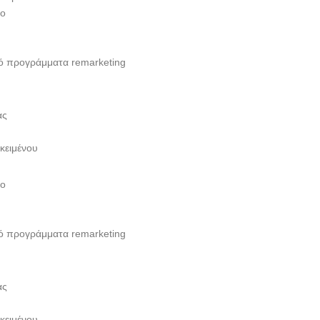
πο
πό προγράμματα remarketing
ας
 κειμένου
πο
πό προγράμματα remarketing
ας
 κειμένου