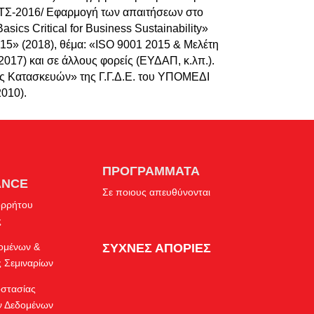
ΤΣ-2016/ Εφαρμογή των απαιτήσεων στο
sics Critical for Business Sustainability»
15» (2018), θέμα: «ISO 9001 2015 & Μελέτη
(2017) και σε άλλους φορείς (ΕΥΔΑΠ, κ.λπ.).
ας Κατασκευών» της Γ.Γ.Δ.Ε. του ΥΠΟΜΕΔΙ
010).
ΠΡΟΓΡΑΜΜΑΤΑ
ANCE
Σε ποιους απευθύνονται
ορρήτου
ς
δομένων &
ΣΥΧΝΕΣ ΑΠΟΡΙΕΣ
 Σεμιναρίων
οστασίας
 Δεδομένων