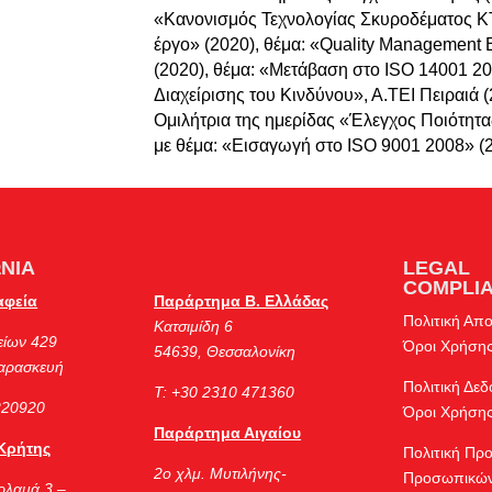
«Κανονισμός Τεχνολογίας Σκυροδέματος Κ
έργο» (2020), θέμα: «Quality Management Ba
(2020), θέμα: «Μετάβαση στο ISO 14001 20
Διαχείρισης του Κινδύνου», Α.ΤΕΙ Πειραιά 
Ομιλήτρια της ημερίδας «Έλεγχος Ποιότητ
με θέμα: «Εισαγωγή στο ISO 9001 2008» (2
ΝΙΑ
LEGAL
COMPLI
αφεία
Παράρτημα Β. Ελλάδας
Πολιτική Απ
Κατσιμίδη 6
είων 429
Όροι Χρήση
54639, Θεσσαλονίκη
Παρασκευή
Πολιτική Δε
Τ: +30 2310 471360
220920
Όροι Χρήσης
Παράρτημα Αιγαίου
Κρήτης
Πολιτική Πρ
2ο χλμ. Μυτιλήνης-
Προσωπικών
ρλαμά 3 –