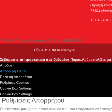
Περιοχή κόμβ
71304 Ηράκλε
Τ: +30 2810 
TÜV AUSTRIA Hellas αριθμός Γ.Ε.ΜΗ: 1650201000
TÜV AUSTRIA Academy ©
Σεβόμαστε τα προσωπικά σας δεδομένα
Παρακαλούμε επιλέξτε για τ
Αποδοχή
Απόρριψη Όλων
Πολιτική Απορρήτου
Ρυθμίσεις Cookies
Cookie Box Settings
Cookie Box Settings
Ρυθμίσεις Απορρήτου
Ο ιστότοπός μας χρησιμοποιεί cookies που του επιτρέπουν να λειτουργε