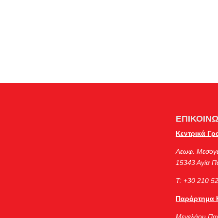
ΕΠΙΚΟΙΝΩ
Κεντρικά Γρ
Λεωφ. Μεσογ
15343 Αγία 
Τ: +30 210 5
Παράρτημα 
Μενελάου Πα