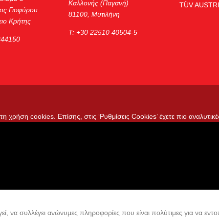
Καλλονής (Παγανή)
TÜV AUSTRI
ος Γιοφύρου
81100, Μυτιλήνη
ιο Κρήτης
Τ: +30 22510 40504-5
244150
η χρήση cookies. Επίσης, στις ‘Ρυθμίσεις Cookies’ έχετε πιο αναλυτικέ
ί, να συλλέγει ανώνυμες πληροφορίες που είναι πολύτιμες για να εντοπ